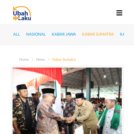
ALL
NASIONAL
KABAR JAWA
KABAR SUMATRA
KABAR
Home
News
Kabar Sumatra