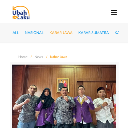
ALL
NASIONAL
KABAR JAWA
KABAR SUMATRA
KABAR
Home
News
Kabar Jawa